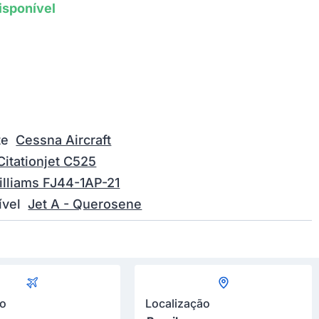
isponível
te
Cessna Aircraft
Citationjet C525
illiams FJ44-1AP-21
vel
Jet A - Querosene
ão
Localização