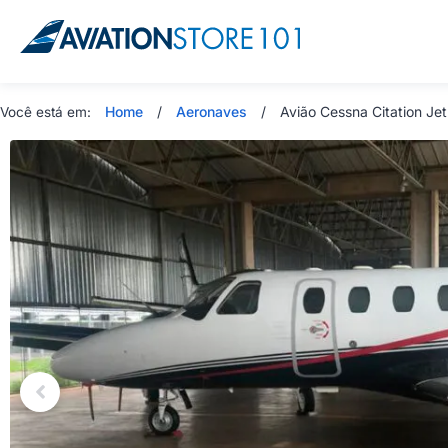
Home
/
Aeronaves
/
Avião Cessna Citation Je
Você está em: