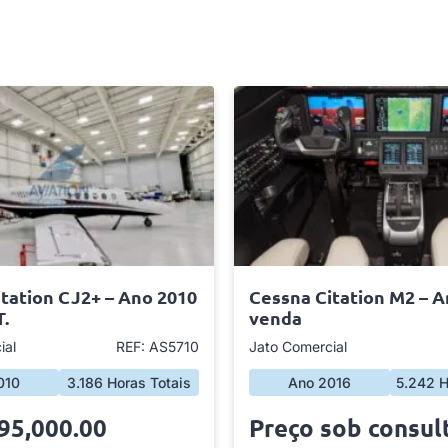
tation CJ2+ – Ano 2010
Cessna Citation M2 – A
T.
venda
ial
REF: AS5710
Jato Comercial
010
3.186 Horas Totais
Ano 2016
5.242 H
95,000.00
Preço sob consul