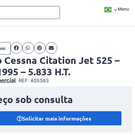
Menu
mir
 Cessna Citation Jet 525 –
995 – 5.833 H.T.
ercial
REF: AS5563
eço sob consulta
Solicitar mais informações