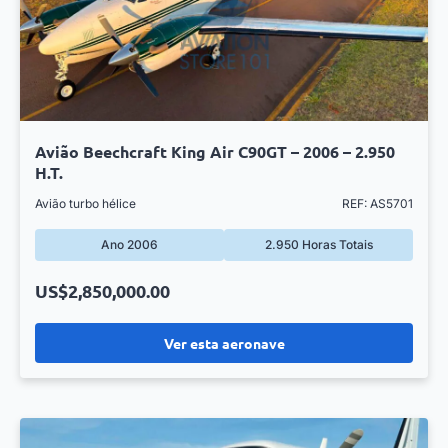
Avião Beechcraft King Air C90GT – 2006 – 2.950
H.T.
Avião turbo hélice
REF: AS5701
Ano 2006
2.950 Horas Totais
US$2,850,000.00
Ver esta aeronave