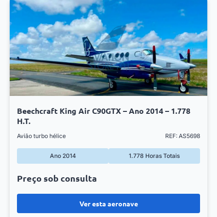
Beechcraft King Air C90GTX – Ano 2014 – 1.778
H.T.
Avião turbo hélice
REF: AS5698
Ano 2014
1.778 Horas Totais
Preço sob consulta
Ver esta aeronave