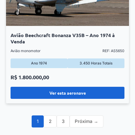
Avião Beechcraft Bonanza V35B – Ano 1974 à
Venda
Avião monomotor
REF: AS5650
Ano 1974
3.450 Horas Totais
R$ 1.800.000,00
Ver esta aeronave
1
2
3
Próxima →