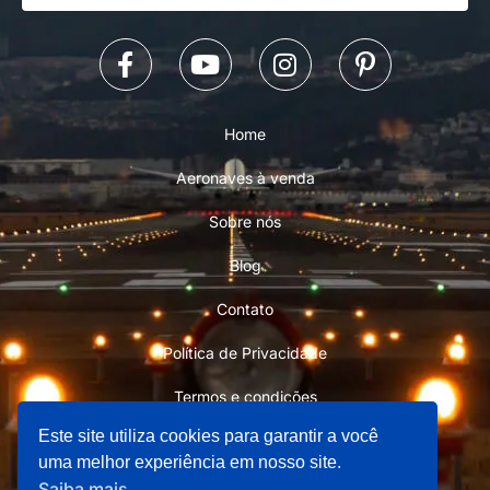
Home
Aeronaves à venda
Sobre nós
Blog
Contato
Política de Privacidade
Termos e condições
Este site utiliza cookies para garantir a você
uma melhor experiência em nosso site.
Saiba mais