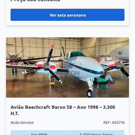
Ver esta aeronave
Avião Beechcraft Baron 58 – Ano 1998 – 3.300
H.T.
Avião bimotor
REF: AS5716
Ano 1998
3.300 Horas Totais