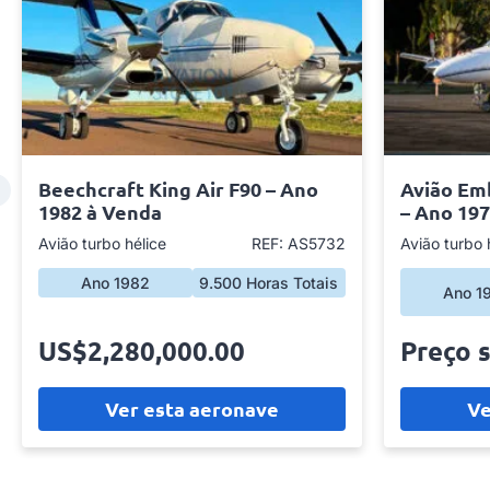
Beechcraft King Air F90 – Ano
Avião Em
1982 à Venda
– Ano 19
Avião turbo hélice
REF: AS5732
Avião turbo 
Ano 1982
9.500 Horas Totais
Ano 1
US$2,280,000.00
Preço 
Ver esta aeronave
Ve