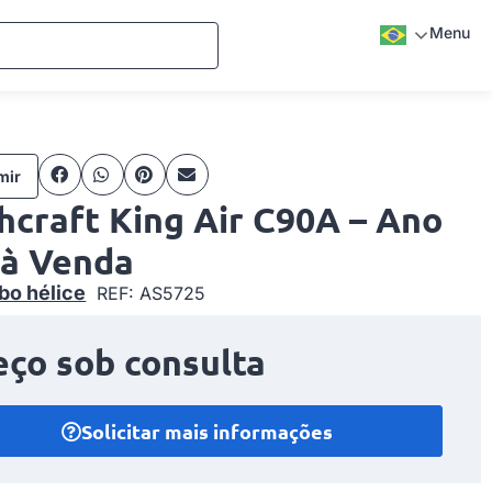
Menu
mir
hcraft King Air C90A – Ano
 à Venda
bo hélice
REF: AS5725
eço sob consulta
Solicitar mais informações