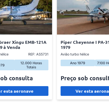
braer Xingu EMB-121A
Piper Cheyenne I PA-3
79 à Venda
1979
hélice
REF: AS5731
Avião turbo hélice
12.000 Horas
Ano 1979
7.100 H
979
Totais
sob consulta
Preço sob consul
r esta aeronave
Ver esta aeron