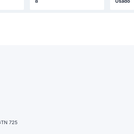
8
Usado
 GTN 725