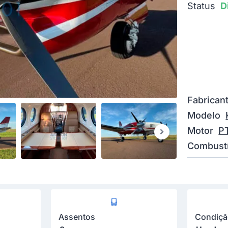
Status
D
Fabrican
Modelo
Motor
P
Combustí
Assentos
Condiç