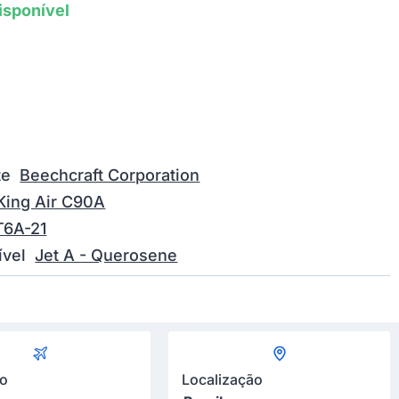
isponível
te
Beechcraft Corporation
King Air C90A
T6A-21
vel
Jet A - Querosene
ão
Localização