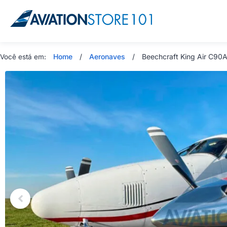
Home
/
Aeronaves
/
Beechcraft King Air C90
Você está em: