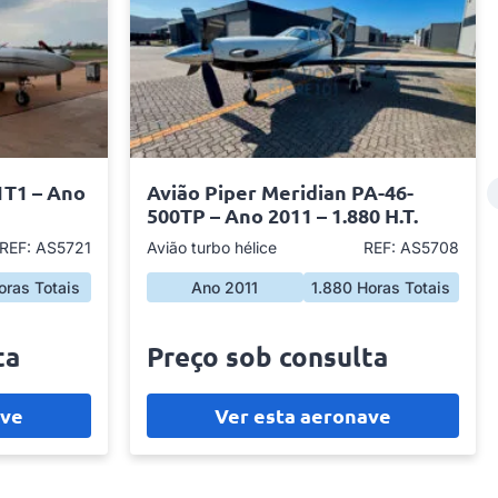
1T1 – Ano
Avião Piper Meridian PA-46-
500TP – Ano 2011 – 1.880 H.T.
REF: AS5721
Avião turbo hélice
REF: AS5708
oras Totais
Ano 2011
1.880 Horas Totais
ta
Preço sob consulta
ave
Ver esta aeronave