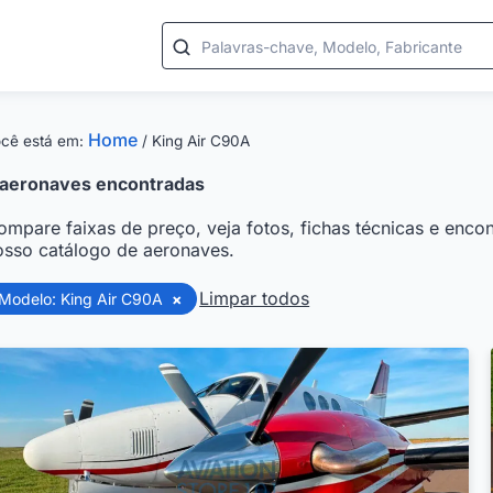
Palavras-chave, Modelo, Fabricante
Home
cê está em:
/
King Air C90A
aeronaves encontradas
ompare faixas de preço, veja fotos, fichas técnicas e encon
osso catálogo de aeronaves.
Limpar todos
Modelo: King Air C90A
×