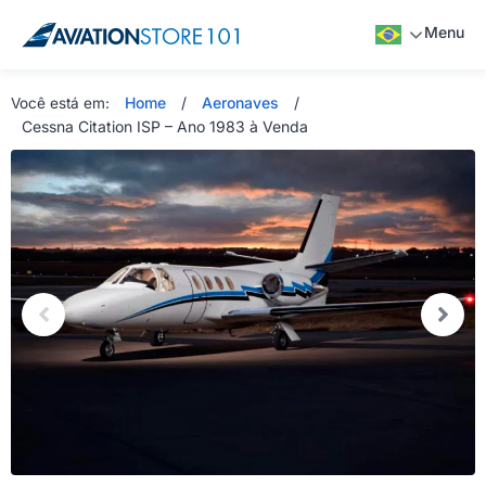
Menu
Home
/
Aeronaves
/
Você está em:
Cessna Citation ISP – Ano 1983 à Venda