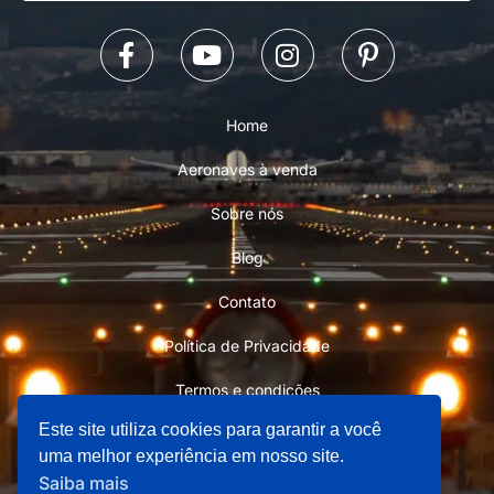
Home
Aeronaves à venda
Sobre nós
Blog
Contato
Política de Privacidade
Termos e condições
Este site utiliza cookies para garantir a você
uma melhor experiência em nosso site.
Saiba mais