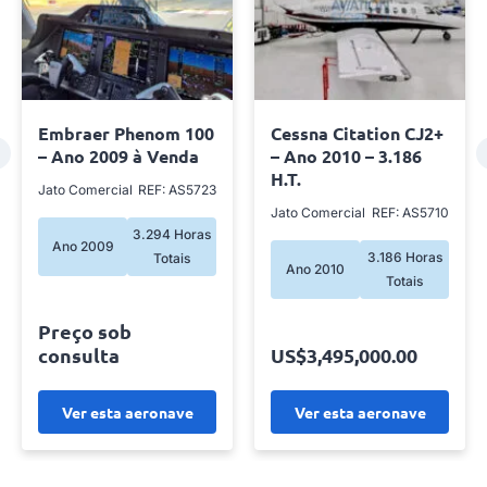
Cessna Citation CJ2+
Cessna Citation M2 –
– Ano 2010 – 3.186
Ano 2016 a venda
H.T.
Jato Comercial
REF:
Jato Comercial
REF: AS5710
5.242 Horas
Ano 2016
3.186 Horas
Totais
Ano 2010
Totais
Preço sob
US$3,495,000.00
consulta
Ver esta aeronave
Ver esta aeronave