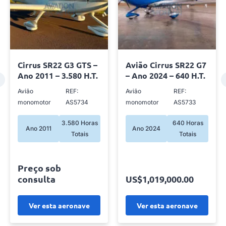
Cirrus SR22 G3 GTS –
Avião Cirrus SR22 G7
Ano 2011 – 3.580 H.T.
– Ano 2024 – 640 H.T.
Avião
REF:
Avião
REF:
monomotor
AS5734
monomotor
AS5733
3.580 Horas
640 Horas
Ano 2011
Ano 2024
Totais
Totais
Preço sob
consulta
US$1,019,000.00
Ver esta aeronave
Ver esta aeronave