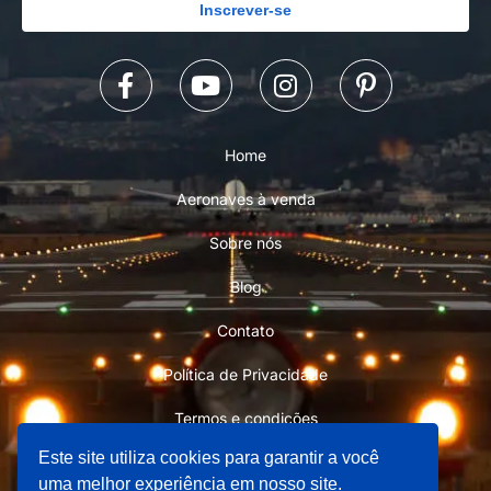
Inscrever-se
Home
Aeronaves à venda
Sobre nós
Blog
Contato
Política de Privacidade
Termos e condições
Este site utiliza cookies para garantir a você
uma melhor experiência em nosso site.