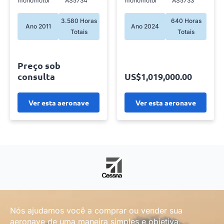
monomotor
AS5734
monomotor
AS5733
3.580 Horas
640 Horas
Ano 2011
Ano 2024
Totais
Totais
Preço sob
consulta
US$1,019,000.00
Ver esta aeronave
Ver esta aeronave
Nós ajudamos você a comprar ou vender sua
aeronave de uma maneira simples e objetiva,