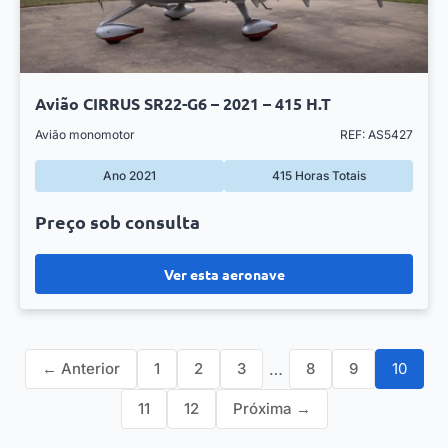
Avião CIRRUS SR22-G6 – 2021 – 415 H.T
Avião monomotor
REF: AS5427
Ano 2021
415 Horas Totais
Preço sob consulta
Ver esta aeronave
← Anterior
1
2
3
…
8
9
10
11
12
Próxima →