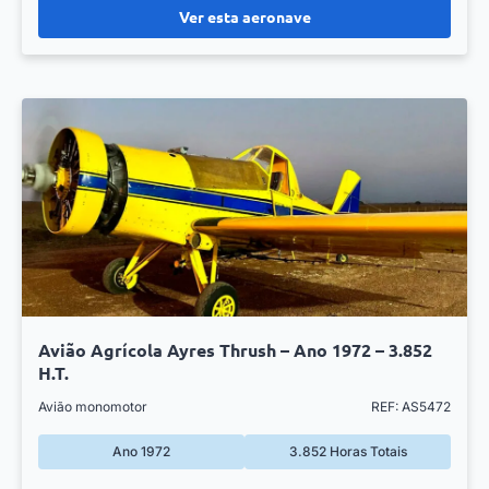
Ver esta aeronave
Avião Agrícola Ayres Thrush – Ano 1972 – 3.852
H.T.
Avião monomotor
REF: AS5472
Ano 1972
3.852 Horas Totais