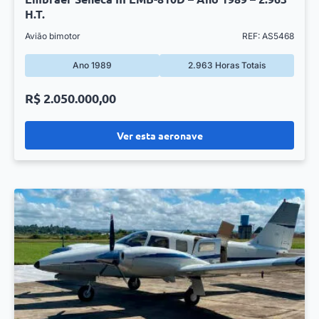
H.T.
Avião bimotor
REF: AS5468
Ano 1989
2.963 Horas Totais
R$ 2.050.000,00
Ver esta aeronave