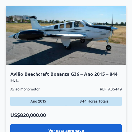
Avião Beechcraft Bonanza G36 – Ano 2015 – 844
H.T.
Avião monomotor
REF: AS5449
Ano 2015
844 Horas Totais
US$820,000.00
Ver esta aeronave