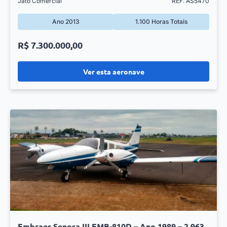
Jato Comercial
REF: AS5470
Ano 2013
1.100 Horas Totais
R$ 7.300.000,00
Ver esta aeronave
Embraer Seneca III EMB-810D – Ano 1989 – 2.963