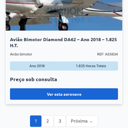
Avião Bimotor Diamond DA62 – Ano 2018 – 1.825
H.T.
Avião bimotor
REF: AS5634
Ano 2018
1.825 Horas Totais
Preço sob consulta
Ver esta aeronave
1
2
3
Próxima →