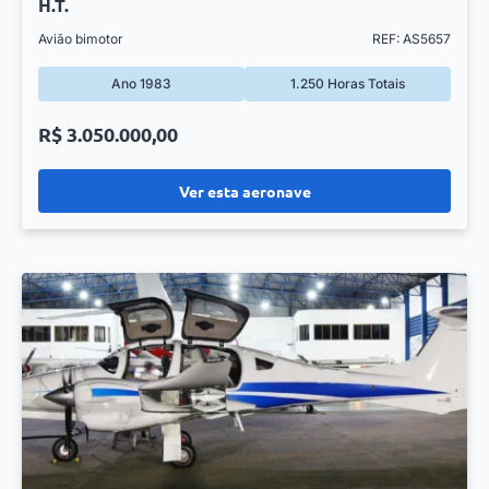
H.T.
Avião bimotor
REF: AS5657
Ano 1983
1.250 Horas Totais
R$ 3.050.000,00
Ver esta aeronave