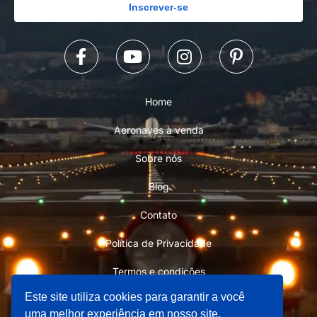
Inscrever-se
Home
Aeronaves à venda
Sobre nós
Blog
Contato
Política de Privacidade
Termos e condições
Este site utiliza cookies para garantir a você
uma melhor experiência em nosso site.