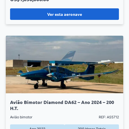
Ver esta aeronave
Avião Bimotor Diamond DA62 – Ano 2024 – 200
H.T.
Avião bimotor
REF: AS5712
Ano 2022
200 Horas Totais