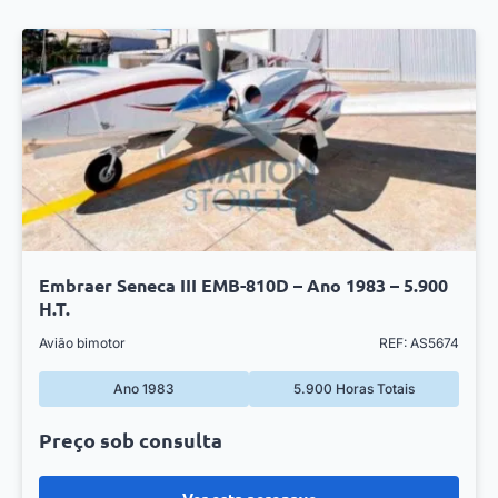
Embraer Seneca III EMB-810D – Ano 1983 – 5.900
H.T.
Avião bimotor
REF: AS5674
Ano 1983
5.900 Horas Totais
Preço sob consulta
Ver esta aeronave