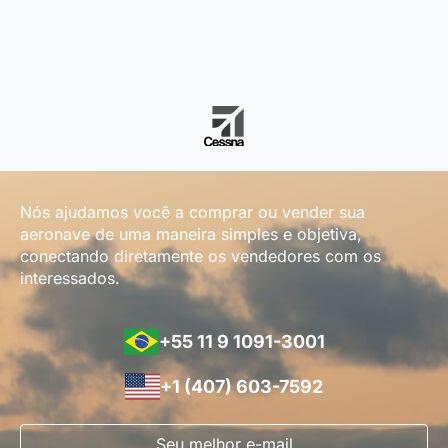
Nós ajudamos você a comprar ou vender sua
aeronave de uma maneira simples e objetiva,
conectando diretamente os vendedores com os
interessados.
+55 11 9 1091-3001
+1 (407) 603-7592