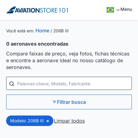
Menu
Home
Você está em:
/
206B III
0
aeronaves encontradas
Compare faixas de preço, veja fotos, fichas técnicas
e encontre a aeronave ideal no nosso catálogo de
aeronaves.
Palavras-chave, Modelo, Fabricante
Filtrar busca
Limpar todos
Modelo: 206B III
×