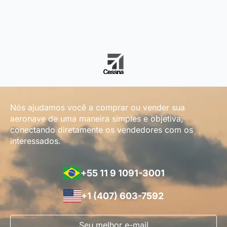
Nós ajudamos você a comprar ou vender sua
aeronave de uma maneira simples e objetiva,
conectando diretamente os vendedores com os
interessados.
+55 11 9 1091-3001
+1 (407) 603-7592