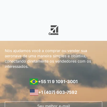
Nós ajudamos você a comprar ou vender sua
aeronave de uma maneira simples e objetiva,
conectando diretamente os vendedores com os
interessados.
+55 11 9 1091-3001
+1 (407) 603-7592