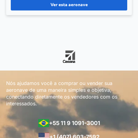
Ver esta aeronave
Nós ajudamos você a comprar ou vender sua
aeronave de uma maneira simples e objetiva,
conectando diretamente os vendedores com os
interessados.
+55 11 9 1091-3001
+1 (407) 603-7592