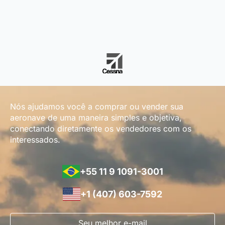
Nós ajudamos você a comprar ou vender sua
aeronave de uma maneira simples e objetiva,
conectando diretamente os vendedores com os
interessados.
+55 11 9 1091-3001
+1 (407) 603-7592