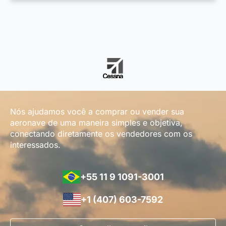
Nós ajudamos você a comprar ou vender sua
aeronave de uma maneira simples e objetiva,
conectando diretamente os vendedores com os
interessados.
+55 11 9 1091-3001
+1 (407) 603-7592