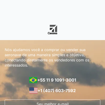
Nós ajudamos você a comprar ou vender sua
aeronave de uma maneira simples e objetiva,
conectando diretamente os vendedores com os
interessados.
+55 11 9 1091-3001
+1 (407) 603-7592