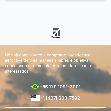
Nós ajudamos você a comprar ou vender sua
aeronave de uma maneira simples e objetiva,
conectando diretamente os vendedores com os
interessados.
+55 11 9 1091-3001
+1 (407) 603-7592