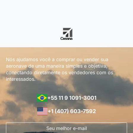
Nós ajudamos você a comprar ou vender sua
aeronave de uma maneira simples e objetiva,
conectando diretamente os vendedores com os
interessados.
+55 11 9 1091-3001
+1 (407) 603-7592