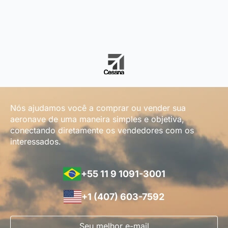
Nós ajudamos você a comprar ou vender sua
aeronave de uma maneira simples e objetiva,
conectando diretamente os vendedores com os
interessados.
+55 11 9 1091-3001
+1 (407) 603-7592