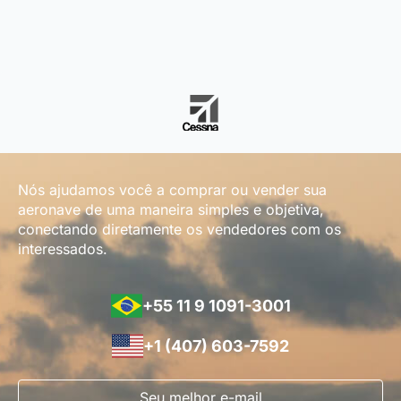
Nós ajudamos você a comprar ou vender sua
aeronave de uma maneira simples e objetiva,
conectando diretamente os vendedores com os
interessados.
+55 11 9 1091-3001
+1 (407) 603-7592