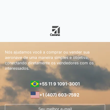
Nós ajudamos você a comprar ou vender sua
aeronave de uma maneira simples e objetiva,
conectando diretamente os vendedores com os
interessados.
+55 11 9 1091-3001
+1 (407) 603-7592