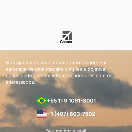
Nós ajudamos você a comprar ou vender sua
aeronave de uma maneira simples e objetiva,
conectando diretamente os vendedores com os
interessados.
+55 11 9 1091-3001
+1 (407) 603-7592