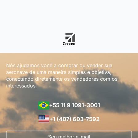
Nós ajudamos você a comprar ou vender sua
aeronave de uma maneira simples e objetiva,
conectando diretamente os vendedores com os
interessados.
+55 11 9 1091-3001
+1 (407) 603-7592