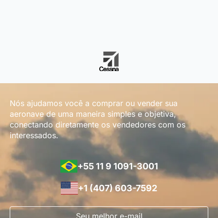
Nós ajudamos você a comprar ou vender sua
aeronave de uma maneira simples e objetiva,
conectando diretamente os vendedores com os
interessados.
+55 11 9 1091-3001
+1 (407) 603-7592