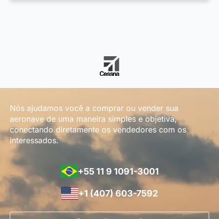
Nós ajudamos você a comprar ou vender sua
aeronave de uma maneira simples e objetiva,
conectando diretamente os vendedores com os
interessados.
+55 11 9 1091-3001
+1 (407) 603-7592