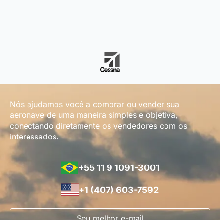
Nós ajudamos você a comprar ou vender sua
aeronave de uma maneira simples e objetiva,
conectando diretamente os vendedores com os
interessados.
+55 11 9 1091-3001
+1 (407) 603-7592