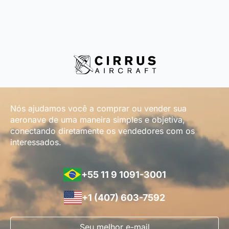
Nós ajudamos você a comprar ou vender sua
aeronave de uma maneira simples e objetiva,
conectando diretamente os vendedores com os
interessados.
+55 11 9 1091-3001
+1 (407) 603-7592