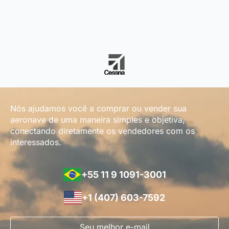
Nós ajudamos você a comprar ou vender sua
aeronave de uma maneira simples e objetiva,
conectando diretamente os vendedores com os
interessados.
+55 11 9 1091-3001
+1 (407) 603-7592