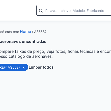
Palavras-chave, Modelo, Fabricante
Home
cê está em:
/
AS5587
aeronaves encontradas
ompare faixas de preço, veja fotos, fichas técnicas e encon
osso catálogo de aeronaves.
Limpar todos
REF: AS5587
×