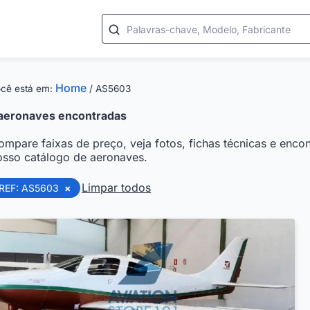
Palavras-chave, Modelo, Fabricante
Home
cê está em:
/
AS5603
aeronaves encontradas
ompare faixas de preço, veja fotos, fichas técnicas e encon
osso catálogo de aeronaves.
Limpar todos
REF: AS5603
×