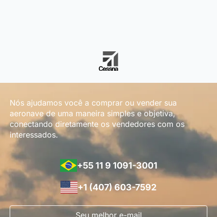
Nós ajudamos você a comprar ou vender sua
aeronave de uma maneira simples e objetiva,
conectando diretamente os vendedores com os
interessados.
+55 11 9 1091-3001
+1 (407) 603-7592