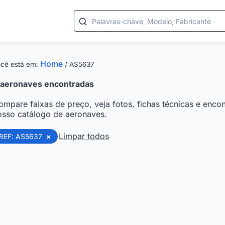
Palavras-chave, Modelo, Fabricante
Home
cê está em:
/
AS5637
aeronaves encontradas
ompare faixas de preço, veja fotos, fichas técnicas e encon
osso catálogo de aeronaves.
Limpar todos
REF: AS5637
×