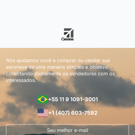
Nós ajudamos você a comprar ou vender sua
aeronave de uma maneira simples e objetiva,
conectando diretamente os vendedores com os
interessados.
+55 11 9 1091-3001
+1 (407) 603-7592