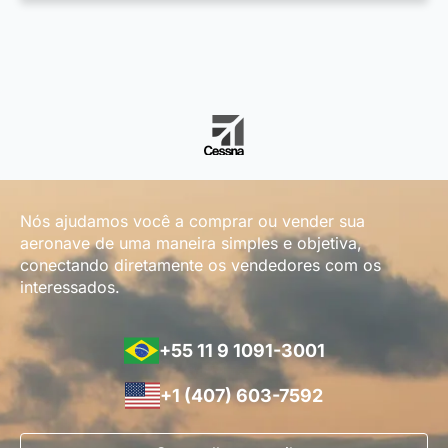
Nós ajudamos você a comprar ou vender sua
aeronave de uma maneira simples e objetiva,
conectando diretamente os vendedores com os
interessados.
+55 11 9 1091-3001
+1 (407) 603-7592