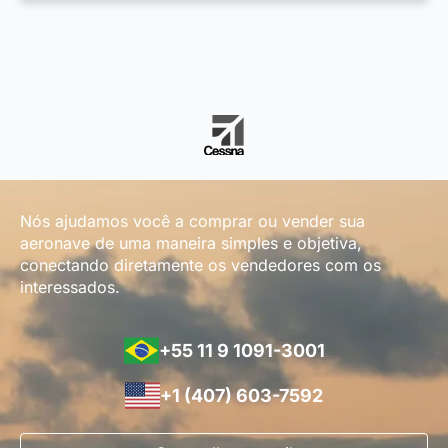
Nós ajudamos você a comprar ou vender sua
aeronave de uma maneira simples e objetiva,
conectando diretamente os vendedores com os
interessados.
+55 11 9 1091-3001
+1 (407) 603-7592