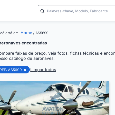
Palavras-chave, Modelo, Fabricante
Home
cê está em:
/
AS5699
aeronaves encontradas
ompare faixas de preço, veja fotos, fichas técnicas e encon
osso catálogo de aeronaves.
Limpar todos
REF: AS5699
×