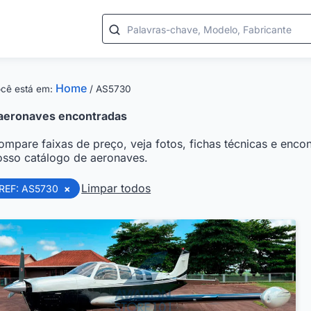
Palavras-chave, Modelo, Fabricante
Home
cê está em:
/
AS5730
aeronaves encontradas
ompare faixas de preço, veja fotos, fichas técnicas e encon
osso catálogo de aeronaves.
Limpar todos
REF: AS5730
×