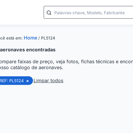
Palavras-chave, Modelo, Fabricante
Home
cê está em:
/
PL5124
aeronaves encontradas
ompare faixas de preço, veja fotos, fichas técnicas e encon
osso catálogo de aeronaves.
Limpar todos
REF: PL5124
×