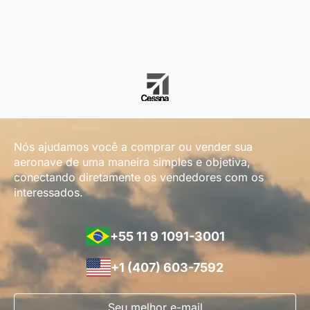
Nós ajudamos você a comprar ou vender sua
aeronave de uma maneira simples e objetiva,
conectando diretamente os vendedores com os
interessados.
+55 11 9 1091-3001
+1 (407) 603-7592