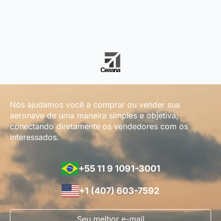
Nós ajudamos você a comprar ou vender sua
aeronave de uma maneira simples e objetiva,
conectando diretamente os vendedores com os
interessados.
+55 11 9 1091-3001
+1 (407) 603-7592