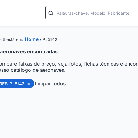
Palavras-chave, Modelo, Fabricante
Home
cê está em:
/
PL5142
aeronaves encontradas
ompare faixas de preço, veja fotos, fichas técnicas e encon
osso catálogo de aeronaves.
Limpar todos
REF: PL5142
×