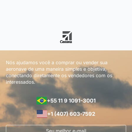
Nós ajudamos você a comprar ou vender sua
aeronave de uma maneira simples e objetiva,
conectando diretamente os vendedores com os
interessados.
+55 11 9 1091-3001
+1 (407) 603-7592