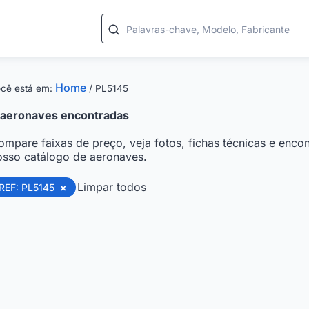
Palavras-chave, Modelo, Fabricante
Home
cê está em:
/
PL5145
aeronaves encontradas
ompare faixas de preço, veja fotos, fichas técnicas e encon
osso catálogo de aeronaves.
Limpar todos
REF: PL5145
×