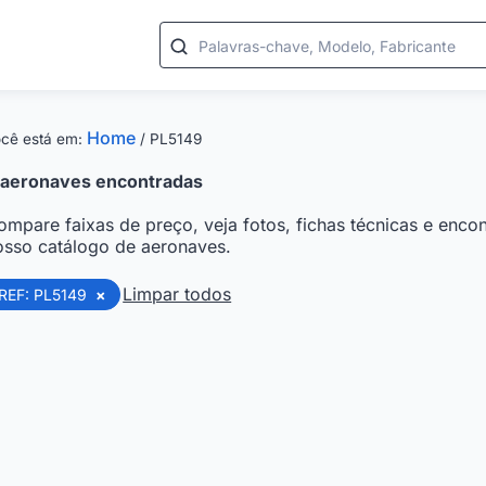
Palavras-chave, Modelo, Fabricante
Home
cê está em:
/
PL5149
aeronaves encontradas
ompare faixas de preço, veja fotos, fichas técnicas e encon
osso catálogo de aeronaves.
Limpar todos
REF: PL5149
×