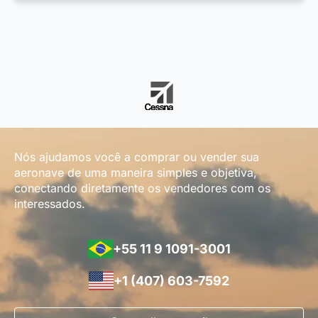
Nós ajudamos você a comprar ou vender sua
aeronave de uma maneira simples e objetiva,
conectando diretamente os vendedores com os
interessados.
+55 11 9 1091-3001
+1 (407) 603-7592