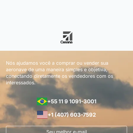
Nós ajudamos você a comprar ou vender sua
aeronave de uma maneira simples e objetiva,
conectando diretamente os vendedores com os
interessados.
+55 11 9 1091-3001
+1 (407) 603-7592