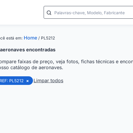
Palavras-chave, Modelo, Fabricante
Home
cê está em:
/
PL5212
aeronaves encontradas
ompare faixas de preço, veja fotos, fichas técnicas e encon
osso catálogo de aeronaves.
Limpar todos
REF: PL5212
×