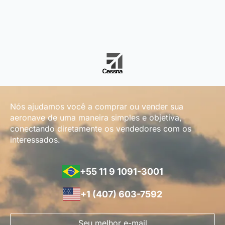
Nós ajudamos você a comprar ou vender sua
aeronave de uma maneira simples e objetiva,
conectando diretamente os vendedores com os
interessados.
+55 11 9 1091-3001
+1 (407) 603-7592