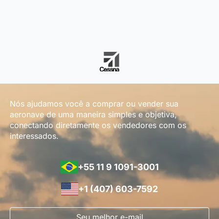
Nós ajudamos você a comprar ou vender sua
aeronave de uma maneira simples e objetiva,
conectando diretamente os vendedores com os
interessados.
+55 11 9 1091-3001
+1 (407) 603-7592