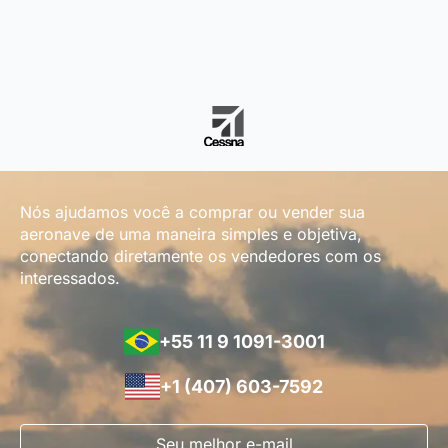
Nós ajudamos você a comprar ou vender sua
aeronave de uma maneira simples e objetiva,
conectando diretamente os vendedores com os
interessados.
+55 11 9 1091-3001
+1 (407) 603-7592